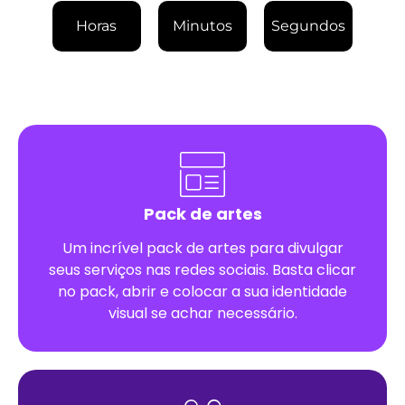
Horas
Minutos
Segundos
Pack de artes
Um incrível pack de artes para divulgar
seus serviços nas redes sociais. Basta clicar
no pack, abrir e colocar a sua identidade
visual se achar necessário.