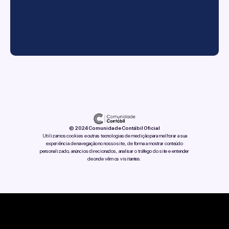
© 2024 Comunidade Contábil Oficial
Utilizamos cookies e outras tecnologias de medição para melhorar a sua
experiência de navegação no nosso site, de forma a mostrar conteúdo
personalizado, anúncios direcionados, analisar o tráfego do site e entender
de onde vêm os visitantes.